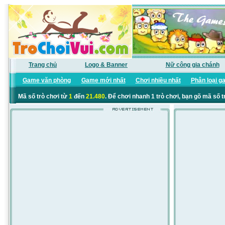
Trang chủ
Logo & Banner
Nữ công gia chánh
Game văn phòng
Game mới nhất
Chơi nhiều nhất
Phân loại g
Mã số trò chơi từ
1
đến
21.480
. Để chơi nhanh 1 trò chơi, bạn gõ mã số t