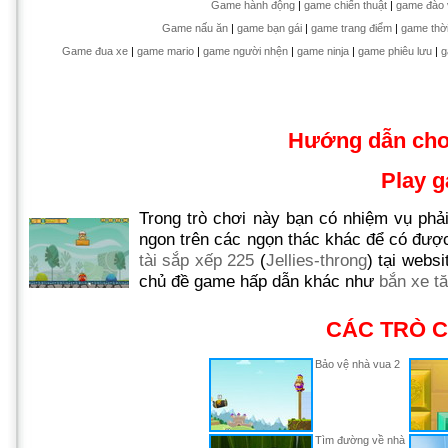
Game hành động
|
game chiến thuật
|
game đào 
Game nấu ăn
|
game bạn gái
|
game trang điểm
|
game thời
Game đua xe
|
game mario
|
game người nhện
|
game ninja
|
game phiêu lưu
|
g
Hướng dẫn ch
Play 
Trong trò chơi này bạn có nhiệm vụ phải
ngon trên các ngọn thác khác để có được
tài sắp xếp 225
(
Jellies-throng
) tại webs
chủ đề game hấp dẫn khác như
bắn xe t
CÁC TRÒ C
Bảo vệ nhà vua 2
Tìm đường về nhà