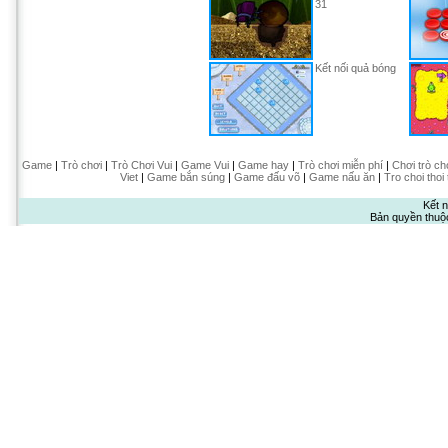
31
Kết nối quả bóng
Game
|
Trò chơi
|
Trò Chơi Vui
|
Game Vui
|
Game hay
|
Trò chơi miễn phí
|
Chơi trò ch
Viet
|
Game bắn súng
|
Game đấu võ
|
Game nấu ăn
|
Tro choi thoi
Kết n
Bản quyền thuộ