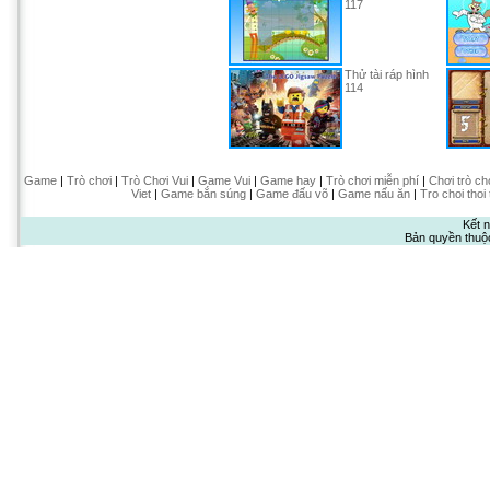
117
Thử tài ráp hình
114
Game
|
Trò chơi
|
Trò Chơi Vui
|
Game Vui
|
Game hay
|
Trò chơi miễn phí
|
Chơi trò ch
Viet
|
Game bắn súng
|
Game đấu võ
|
Game nấu ăn
|
Tro choi thoi
Kết n
Bản quyền thuộ