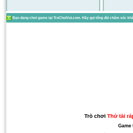
Bạn đang chơi game tại TroChoiVui.com. Hãy gọi tổng đài chăm sóc khác
Trò chơi
Thử tài rá
Game 