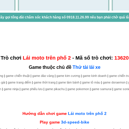
y gọi tổng đài chăm sóc khách hàng số 0918.11.26.99 nếu bạn phải chờ quá lâu 
Trò chơi
Lái moto trên phố 2
- Mã số trò chơi:
13620
Game thuộc chủ đề
Thử tài lái xe
ng
|
game chiến thuật
|
game đào vàng
|
game kim cương
|
game kinh doanh
|
game chiến tr
 gái
|
game trang điểm
|
game thời trang
|
game làm bánh
|
game tô màu
|
game doraemon
|
n
|
game ninja
|
game phiêu lưu
|
game pikachu
|
game pokemon
|
game samurai
|
game soni
Hướng dẫn chơi game
Lái moto trên phố 2
Play game
3d-speed-bike