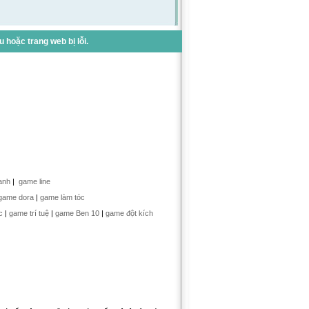
hoặc trang web bị lỗi.
anh
|
game line
game dora
|
game làm tóc
c
|
game trí tuệ
|
game Ben 10
|
game đột kích