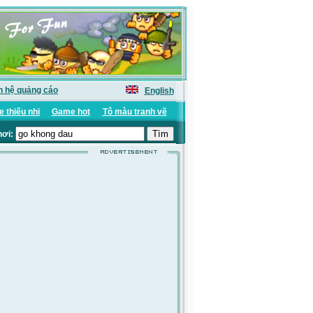
n hệ quảng cáo
English
 thiếu nhi
Game hot
Tô màu tranh vẽ
hơi: