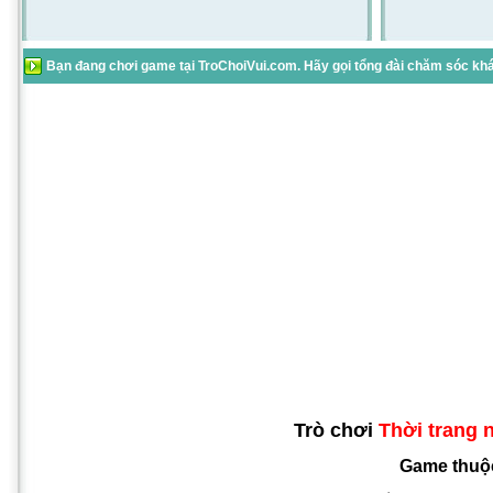
Bạn đang chơi game tại TroChoiVui.com. Hãy gọi tổng đài chăm sóc khác
Trò chơi
Thời trang 
Game thuộ