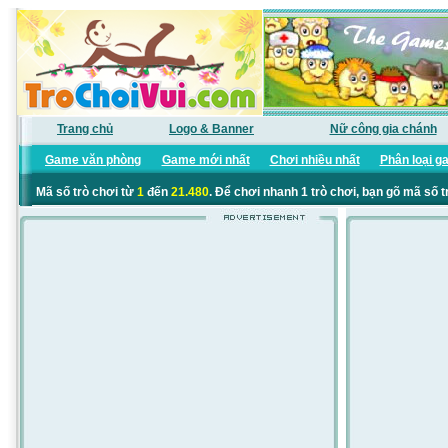
Trang chủ
Logo & Banner
Nữ công gia chánh
Game văn phòng
Game mới nhất
Chơi nhiều nhất
Phân loại g
Mã số trò chơi từ
1
đến
21.480
. Để chơi nhanh 1 trò chơi, bạn gõ mã số t