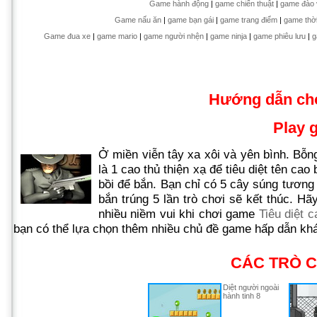
Game hành động
|
game chiến thuật
|
game đào 
Game nấu ăn
|
game bạn gái
|
game trang điểm
|
game thời
Game đua xe
|
game mario
|
game người nhện
|
game ninja
|
game phiêu lưu
|
g
Hướng dẫn ch
Play
Ở miền viễn tây xa xôi và yên bình. Bỗn
là 1 cao thủ thiện xạ để tiêu diệt tên ca
bồi để bắn. Bạn chỉ có 5 cây súng tương
bắn trúng 5 lần trò chơi sẽ kết thúc. Hã
nhiều niềm vui khi chơi game
Tiêu diệt c
bạn có thể lựa chọn thêm nhiều chủ đề game hấp dẫn k
CÁC TRÒ C
Diệt người ngoài
hành tinh 8