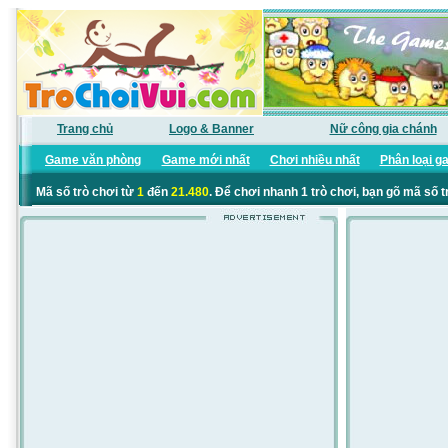
Trang chủ
Logo & Banner
Nữ công gia chánh
Game văn phòng
Game mới nhất
Chơi nhiều nhất
Phân loại g
Mã số trò chơi từ
1
đến
21.480
. Để chơi nhanh 1 trò chơi, bạn gõ mã số t