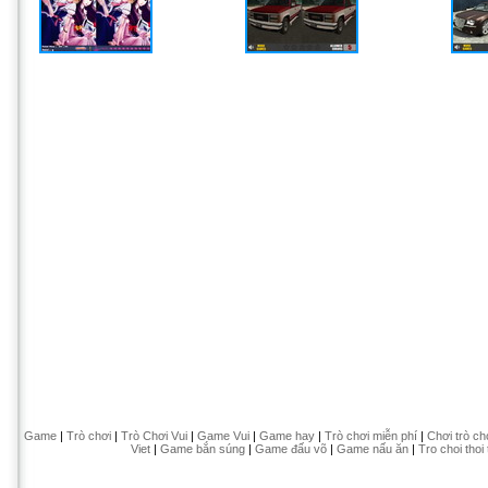
Game
|
Trò chơi
|
Trò Chơi Vui
|
Game Vui
|
Game hay
|
Trò chơi miễn phí
|
Chơi trò ch
Viet
|
Game bắn súng
|
Game đấu võ
|
Game nấu ăn
|
Tro choi thoi