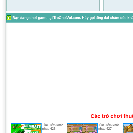
Bạn đang chơi game tại TroChoiVui.com. Hãy gọi tổng đài chăm sóc khác
Các trò chơi th
Tìm điểm khác
Tìm điểm khác
nhau 428
nhau 427