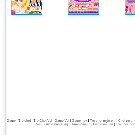
Game
|
Trò chơi
|
Trò Chơi Vui
|
Game Vui
|
Game hay
|
Trò chơi miễn phí
|
Chơi trò ch
Viet
|
Game bắn súng
|
Game đấu võ
|
Game nấu ăn
|
Tro choi thoi