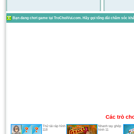
Bạn đang chơi game tại TroChoiVui.com. Hãy gọi tổng đài chăm sóc khác
Các trò ch
Thử tài ráp hình
Nhanh tay ghép
118
hình 11