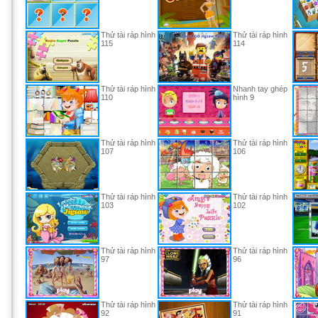
Thử tài ráp hình
Thử tài ráp hình
115
114
Thử tài ráp hình
Nhanh tay ghép
110
hình 9
Thử tài ráp hình
Thử tài ráp hình
107
106
Thử tài ráp hình
Thử tài ráp hình
103
102
Thử tài ráp hình
Thử tài ráp hình
97
96
Thử tài ráp hình
Thử tài ráp hình
92
91