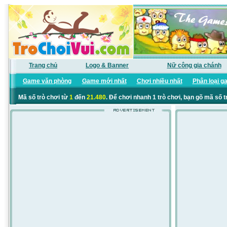
Trang chủ
Logo & Banner
Nữ công gia chánh
Game văn phòng
Game mới nhất
Chơi nhiều nhất
Phân loại g
Mã số trò chơi từ
1
đến
21.480
. Để chơi nhanh 1 trò chơi, bạn gõ mã số t