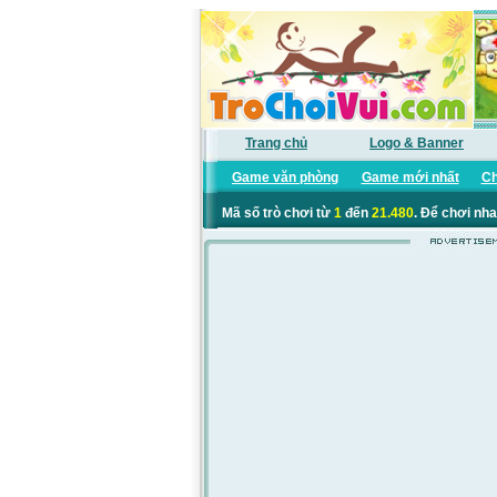
Trang chủ
Logo & Banner
Game văn phòng
Game mới nhất
Ch
Mã số trò chơi từ
1
đến
21.480
. Để chơi nha