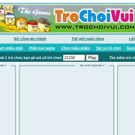
Nữ công gia chánh
Thế giới ngân hàng
Liê
ơi nhiều nhất
Phân loại game
Chọn ngẫu nhiên
Tất cả trò chơi
Game
nh 1 trò chơi, bạn gõ mã số trò chơi:
Tìm kiếm trò c