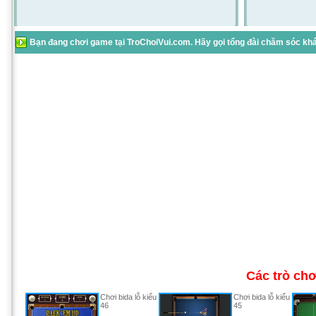
Bạn đang chơi game tại TroChoiVui.com. Hãy gọi tổng đài chăm sóc khác
Các trò chơ
Chơi bida lỗ kiểu
Chơi bida lỗ kiểu
46
45